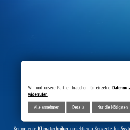
Wir und unsere Partner brauchen für einzelne
Datennut
widerrufen
.
Alle annehmen
Details
Nur die Nötigsten
KLIMATECHNIK IN Z
Kompetente
Klimatechniker
projektieren Konzepte für
Sys