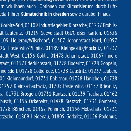
tern wir Ihnen auch Optionen zur Klimatisierung durch
Luft-
edarf Ihrer
Klimatechnik in dresden
sowie darüber hinaus:
orbitz-Süd, 01109 Industriegebiet Klotzsche, 01237 Prohlis-
lt-Leuteritz, 01219 Seevorstadt-Ost/Großer Garten, 01326
1109 Hellerau/Wilschdorf, 01307 Johannstadt-Nord, 01097
6 Hosterwitz/Pillnitz, 01189 Kleinpestitz/Mockritz, 01237
rstadt-West, 01156 Gohlis, 01478 Johannstadt, 01067 Innere
tadt, 01157 Friedrichstadt, 01728 Boderitz, 01728 Goppeln,
nersdorf, 01728 Golberode, 01728 Gaustritz, 01237 Leuben,
1705 Kleinnaundorf, 01731 Babisnau, 01728 Hänichen, 01728
1259 Kleinzschachwitz, 01705 Pesterwitz, 01157 Briesnitz,
ba, 01731 Brösgen, 01731 Kautzsch, 01139 Trachau, 01462
chbusch, 01156 Ockerwitz, 01478 Stetzsch, 01731 Gombsen,
 01728 Börnchen, 01462 Pennrich, 01156 Mobschatz, 01731
otzsche, 01809 Heidenau, 01809 Gorknitz, 01156 Podemus,