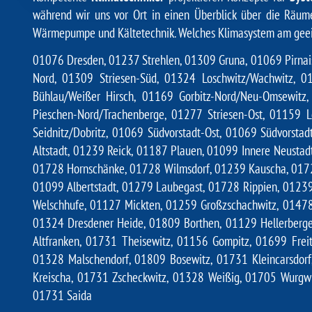
während wir uns vor Ort in
einen Überblick über die Räume
Wärmepumpe
und
Kältetechnik
. Welches Klimasystem am geeig
01076 Dresden, 01237 Strehlen, 01309 Gruna, 01069 Pirnaisc
Nord, 01309 Striesen-Süd, 01324 Loschwitz/Wachwitz, 012
Bühlau/Weißer Hirsch, 01169 Gorbitz-Nord/Neu-Omsewitz,
Pieschen-Nord/Trachenberge, 01277 Striesen-Ost, 01159 Lö
Seidnitz/Dobritz, 01069 Südvorstadt-Ost, 01069 Südvorstad
Altstadt, 01239 Reick, 01187 Plauen, 01099 Innere Neustad
01728 Hornschänke, 01728 Wilmsdorf, 01239 Kauscha, 01726
01099 Albertstadt, 01279 Laubegast, 01728 Rippien, 01239
Welschhufe, 01127 Mickten, 01259 Großzschachwitz, 01478 
01324 Dresdener Heide, 01809 Borthen, 01129 Hellerberg
Altfranken, 01731 Theisewitz, 01156 Gompitz, 01699 Frei
01328 Malschendorf, 01809 Bosewitz, 01731 Kleincarsdor
Kreischa, 01731 Zscheckwitz, 01328 Weißig, 01705 Wurgw
01731 Saida