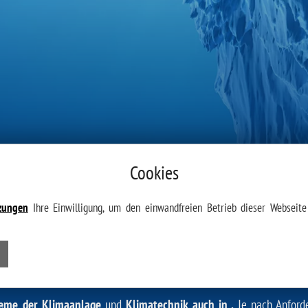
Cookies
zungen
Ihre Einwilligung, um den einwandfreien Betrieb dieser Webseite 
UR KOMFORTABLEN GEBÄUDE- & R
teme der Klimaanlage
und
Klimatechnik auch in .
Je nach Anford