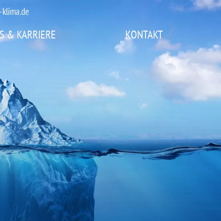
-klima.de
S & KARRIERE
KONTAKT