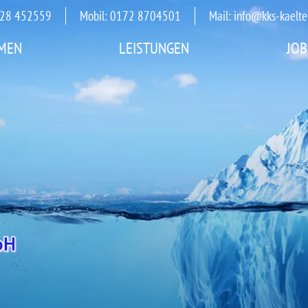
3528 452559
Mobil: 0172 8704501
Mail:
info@kks-kaelte
MEN
LEISTUNGEN
JOB