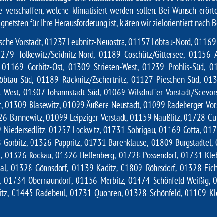
 verschaffen, welche klimatisiert werden sollen. Bei Wunsch erör
netsten für Ihre Herausforderung ist, klären wir zielorientiert nach B
he Vorstadt, 01237 Leubnitz-Neuostra, 01157 Löbtau-Nord, 01169 G
79 Tolkewitz/Seidnitz-Nord, 01189 Coschütz/Gittersee, 01156 A
 01169 Gorbitz-Ost, 01309 Striesen-West, 01239 Prohlis-Süd, 0
btau-Süd, 01189 Räcknitz/Zschertnitz, 01127 Pieschen-Süd, 0132
t-West, 01307 Johannstadt-Süd, 01069 Wilsdruffer Vorstadt/Seevo
t, 01309 Blasewitz, 01099 Äußere Neustadt, 01099 Radeberger Vors
 Bannewitz, 01099 Leipziger Vorstadt, 01159 Naußlitz, 01728 Cun
 Niedersedlitz, 01257 Lockwitz, 01731 Sobrigau, 01169 Cotta, 0
Gorbitz, 01326 Pappritz, 01731 Bärenklause, 01809 Burgstädtel, 0
e, 01326 Rockau, 01326 Helfenberg, 01728 Possendorf, 01731 Kle
tal, 01328 Gönnsdorf, 01139 Kaditz, 01809 Röhrsdorf, 01328 Ei
f, 01734 Obernaundorf, 01156 Merbitz, 01474 Schönfeld-Weißig,
itz, 01445 Radebeul, 01731 Quohren, 01328 Schönfeld, 01109 Kl