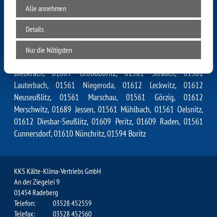
01561 Reinersdorf, 01561 Hohndorf, 01612 Goltzscha, 01561
Alle annehmen
Baselitz, 01561 Blattersleben, 01561 Krauschütz, 01561
Quersa, 01612 Naundörfchen, 01612 Weißig, 01561 Zottewitz,
Details
01561 Kmehlen, 01561 Ermendorf, 01561 Colmnitz, 01561
Brockwitz, 01612 Roda, 01561 Treugeböhla, 01561 Beiersdorf,
Nur die Nötigsten
01561 Döschütz, 01561 Laubach, 01612 Zschaiten, 01561
Bieberach, 01689 Großdobritz, 01561 Strauch, 01561
Lauterbach, 01561 Niegeroda, 01612 Leckwitz, 01612
Neuseußlitz, 01561 Marschau, 01561 Görzig, 01612
Merschwitz, 01689 Jessen, 01561 Mühlbach, 01561 Oelsnitz,
01612 Diesbar-Seußlitz, 01609 Peritz, 01609 Raden, 01561
Cunnersdorf, 01610 Nünchritz, 01594 Boritz
KKS Kälte-Klima-Vertriebs GmbH
An der Ziegelei 9
01454 Radeberg
Telefon:
03528 452559
Telefax:
03528 452560