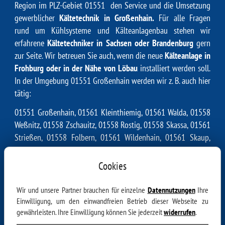
Region im PLZ-Gebiet 01551 den Service und die Umsetzung
gewerblicher
Kältetechnik in Großenhain.
Für alle Fragen
rund um Kühlsysteme und Kälteanlagenbau stehen wir
erfahrene
Kältetechniker in Sachsen oder Brandenburg
gern
zur Seite. Wir betreuen Sie auch, wenn die neue
Kälteanlage in
Frohburg oder in der Nähe von Löbau
installiert werden soll.
In der Umgebung 01551 Großenhain werden wir z. B. auch hier
tätig:
01551 Großenhain, 01561 Kleinthiemig, 01561 Walda, 01558
Weßnitz, 01558 Zschauitz, 01558 Rostig, 01558 Skassa, 01561
Strießen, 01558 Folbern, 01561 Wildenhain, 01561 Skaup,
01561 Priestewitz, 01561 Kottewitz, 01561 Lenz, 01561 Göhra,
01561 Adelsdorf, 01561 Nasseböhla, 01561 Stauda, 01561
Cookies
Medessen, 01561 Bauda, 01561 Uebigau, 01561 Stroga, 01561
Nauleis, 01561 Altleis, 01561 Porschütz, 01561 Geißlitz, 01561
Wir und unsere Partner brauchen für einzelne
Datennutzungen
Ihre
Wantewitz, 01561 Skäßchen, 01561 Baßlitz, 01561 Böhla-
Einwilligung, um den einwandfreien Betrieb dieser Webseite zu
gewährleisten. Ihre Einwilligung können Sie jederzeit
widerrufen
.
Bahnhof, 01561 Zabeltitz, 01561 Kalkreuth, 01561 Gävernitz,