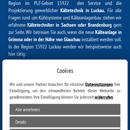
Region im PLZ-Gebiet 15922 den Service und die
Projektierung gewerblicher
Kältetechnik in Luckau.
Für alle
Fragen rund um Kühlsysteme und Kälteanlagenbau stehen wir
erfahrene
Kältetechniker in Sachsen oder Brandenburg
gern
zur Seite. Wir betreuen Sie auch, wenn die neue
Kälteanlage in
Grimma oder in der Nähe von Glauchau
installiert werden soll.
In der Region 15922 Luckau werden wir beispielsweise auch
hier tätig:
15922 Luckau, 15926 Zaacko, 15926 Karche, 15926
Cookies
Wittmannsdorf, 15926 Wierigsdorf, 15926 Cahnsdorf, 15926
Zöllmersdorf, 15926 Schollen, 15926 Gießmannsdorf, 15926
Wir und unsere Partner brauchen für einzelne
Datennutzungen
Ihre
Freesdorf, 15926 Goßmar, 15926 Frankendorf, 15926 Pelkwitz,
Einwilligung, um den einwandfreien Betrieb dieser Webseite zu
15926 Görlsdorf, 15926 Kreblitz, 15926 Langengrassau, 15926
gewährleisten. Ihre Einwilligung können Sie jederzeit
widerrufen
.
Waltersdorf, 15926 Rüdingsdorf, 15926 Riedebeck, 15926
Paserin, 15926 Zieckau, 15926 Garrenchen, 15926 Freiimfelde,
Alle annehmen
15926 Egsdorf, 15926 Uckro, 15926 Heideblick, 15926 Gehren,
Details
15926 Caule, 15926 Beesdau, 15926 Duben, 15938 Zauche,