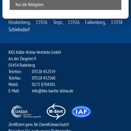
15926 Willmersdorf-Stöbritz, 15926 Kümmritz, 15926
Nur die Nötigsten
Wüstermarke, 15926 Pitschen-Pickel, 15926 Bornsdorf, 15938
Kasel-Golzig, 15926 Schlabendorf, 15938 Jetsch, 03222
Hindenberg, 15926 Terpt, 15926 Falkenberg, 15938
Schiebsdorf
KKS Kälte-Klima-Vertriebs GmbH
An der Ziegelei 9
01454 Radeberg
Telefon:
03528 452559
Telefax:
03528 452560
Mobil:
0172 8704501
E-Mail:
info@kks-kaelte-klima.de
Zertifiziert gem. §6 ChemKlimaschutzV
Besuchen Sie auch unsere Partnerseite: