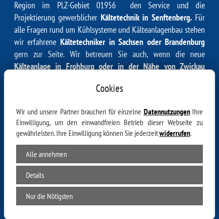
Region im PLZ-Gebiet 01956 den Service und die
Projektierung gewerblicher
Kältetechnik in Senftenberg.
Für
alle Fragen rund um Kühlsysteme und Kälteanlagenbau stehen
wir erfahrene
Kältetechniker in Sachsen oder Brandenburg
gern zur Seite. Wir betreuen Sie auch, wenn die neue
Kälteanlage in Frohburg oder in der Nähe von Zwickau
installiert werden soll. In der Umgebung 01956 Senftenberg
Cookies
werden wir beispielsweise auch hier tätig:
01945 Peickwitz, 01945 Biehlen, 01968 Niemtsch, 01996
Wir und unsere Partner brauchen für einzelne
Datennutzungen
Ihre
Hosena, 01945 Schwarzbach, 01945 Hohenbocka, 01968
Einwilligung, um den einwandfreien Betrieb dieser Webseite zu
gewährleisten. Ihre Einwilligung können Sie jederzeit
widerrufen
.
Brieske, 02991 Lauta Dorf, 01945 Guteborn, 01956
Senftenberg, 01968 Großkoschen, 01968 Hörlitz, 01968
Alle annehmen
Kleinkoschen, 01986 Schwarzheide, 01945 Grünewald, 02991
Industrie- und Gewerbegebiet, 02991 Leippe, 01991 Schipkau,
Details
02989 Lauta, 01941 Ruhland, 02991 Torno, 01945 Sella,
02979 Tätzschwitz, 01945 Hermsdorf, 02994 Wiednitz, 01945
Nur die Nötigsten
Lipsa, 01945 Arnsdorf, 01994 Meuro