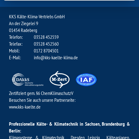
KKS Kälte-Klima-Vertriebs GmbH
An der Ziegelei 9
01454 Radeberg
Telefon:
03528 452559
Telefax:
03528 452560
Mobil:
0172 8704501
E-Mail:
info@kks-kaelte-klima.de
Zertifiziert gem. §6 ChemKlimaschutzV
Besuchen Sie auch unsere Partnerseite:
www.kks-kaelte.de
Professionelle Kälte- & Klimatechnik in Sachsen, Brandenburg &
Berlin:
Klimasysteme & Klimatechnik Dresden
Leipzig Kälteanlagen
,