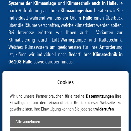
Systeme der Klimaanlage
und
Klimatechnik auch in Halle.
Je
nach Anforderung an Ihren
Klimaanlagenbau
beraten wir Sie
individuell während wir uns vor Ort in
Halle
einen Überblick
über die Räume verschaffen, welche klimatisiert werden sollen.
Bei Interesse erörtern wir Ihnen auch Varianten zur
Klimatisierung durch
Luft-Wärmepumpe
und
Kältetechnik
.
Welches Klimasystem am geeignetsten für Ihre Anforderung
ist, klären wir individuell nach Bedarf Ihrer
Klimatechnik in
06108 Halle
sowie darüber hinaus:
37620 Tuchtfeld, 37619 Westerbrak, 37620 Dohnsen, 37619
Kirchbrak, 37619 Linse, 37633 Dielmissen, 37620 Wegensen,
Cookies
37620 Kreipke, 37619 Osterbrak, 31020 Wallensen, 37619
Bodenwerder, 37619 Kemnade, 37619 Buchhagen, 37620
Wir und unsere Partner brauchen für einzelne
Datennutzungen
Ihre
Bremke, 37619 Breitenkamp, 31020 Ockensen, 37619
Einwilligung, um den einwandfreien Betrieb dieser Webseite zu
gewährleisten. Ihre Einwilligung können Sie jederzeit
widerrufen
.
Heinrichshagen, 31089 Fölziehausen, 31089 Capellenhagen,
37635 Lüerdissen, 31020 Thüste, 37635 Oelkassen, 37619
Alle annehmen
Heyen, 31860 Esperde, 37632 Scharfoldendorf, 31020