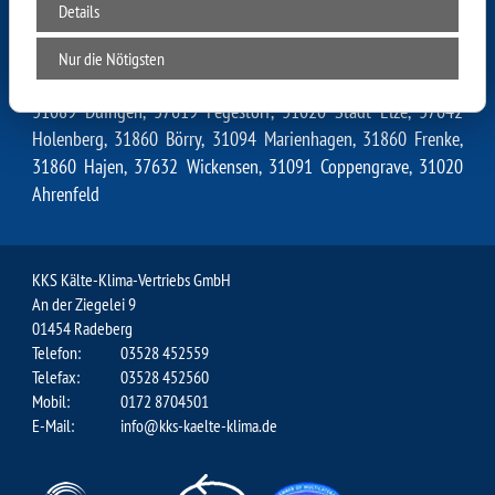
Levedagsen, 31863 Harderode, 31096 Weenzen, 37622 Hehlen,
Details
31860 Brockensen, 31020 Salzhemmendorf, 37630
Eschershausen, 37632 Ith, 37619 Daspe, 37619 Brökeln, 37619
Nur die Nötigsten
Rühle, 31860 Bessinghausen, 37632 Holzen, 37619 Hohe,
31089 Duingen, 37619 Pegestorf, 31020 Stadt Elze, 37642
Holenberg, 31860 Börry, 31094 Marienhagen, 31860 Frenke,
31860 Hajen, 37632 Wickensen, 31091 Coppengrave, 31020
Ahrenfeld
KKS Kälte-Klima-Vertriebs GmbH
An der Ziegelei 9
01454 Radeberg
Telefon:
03528 452559
Telefax:
03528 452560
Mobil:
0172 8704501
E-Mail:
info@kks-kaelte-klima.de