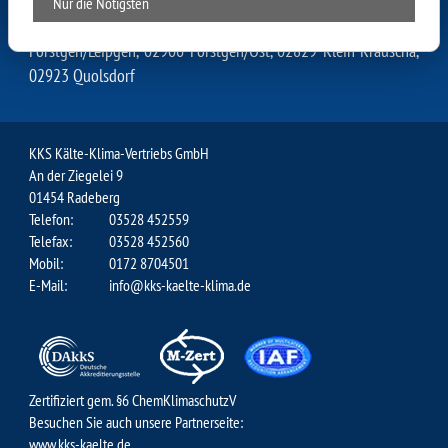
02829 Kaltwasser, 02929 Dunkelhäuser, 02906 Nieder
Nur die Nötigsten
Seifersdorf, 02906 Thiemendorf, 02906 Steinölsa, 02906
Förstgen/Leipgen, 02906 Förstgen/Ost, 02829 Klein-Krauscha,
02923 Quolsdorf
KKS Kälte-Klima-Vertriebs GmbH
An der Ziegelei 9
01454 Radeberg
Telefon:
03528 452559
Telefax:
03528 452560
Mobil:
0172 8704501
E-Mail:
info@kks-kaelte-klima.de
Zertifiziert gem. §6 ChemKlimaschutzV
Besuchen Sie auch unsere Partnerseite:
www.kks-kaelte.de