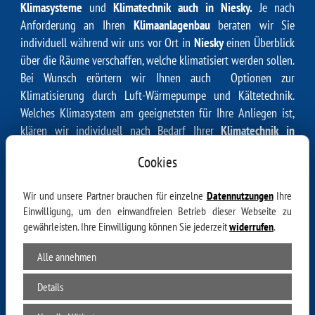
Klimasysteme
und
Klimatechnik auch in Niesky.
Je nach
Anforderung an Ihren
Klimaanlagenbau
beraten wir Sie
individuell während wir uns vor Ort in
Niesky
einen Überblick
über die Räume verschaffen, welche klimatisiert werden sollen.
Bei Wunsch erörtern wir Ihnen auch Optionen zur
Klimatisierung durch
Luft-Wärmepumpe
und
Kältetechnik
.
Welches Klimasystem am geeignetsten für Ihre Anliegen ist,
klären wir individuell nach Bedarf Ihrer
Klimatechnik in
02906 Niesky
sowie darüber hinaus:
Cookies
02902 Niesky, 02906 Zeche Moholz, 02906 Ödernitz, 02906
See, 02923 Horka, 02906 Jänkendorf, 02923 Särichen, 02923
Wir und unsere Partner brauchen für einzelne
Datennutzungen
Ihre
Trebus, 02929 Spreehammer, 02923 Mückenhain, 02906
Einwilligung, um den einwandfreien Betrieb dieser Webseite zu
gewährleisten. Ihre Einwilligung können Sie jederzeit
widerrufen
.
Sproitz, 02929 Uhsmannsdorf, 02906 Quitzdorf am See, 02906
Petershain, 02906 Waldhufen, 02923 Kodersdorf, 02923
Alle annehmen
Biehain, 02906 Diehsa, 02923 Kodersdorf-Bahnhof, 02906
Horscha, 02906 Kosel, 02923 Spree, 02906 Stannewisch,
Details
02923 Wiesa, 02906 Kollm, 02923 Hähnichen, 02929 Geheege,