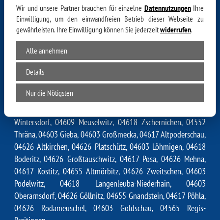
Wir und unsere Partner brauchen für einzelne
Datennutzungen
Ihre
Göldschen, 04603 Lutschütz, 04617 Pahna, 04603 Garbus,
Einwilligung, um den einwandfreien Betrieb dieser Webseite zu
04617 Fockendorf, 04617 Breesen, 04617 Zechau, 04654
gewährleisten. Ihre Einwilligung können Sie jederzeit
widerrufen
.
Eschefeld, 04626 Papiermühle, 04603 Zehma, 04626 Gödissa,
04626 Kratschütz, 04617 Serbitz, 04603 Ehrenhain, 04617
Alle annehmen
Kreutzen, 04603 Zürchau, 04617 Kriebitzsch, 04626 Illsitz,
Details
04617 Misselwitz, 04626 Schwanditz, 04617 Großröda, 04617
Haselbach, 04626 Röthenitz, 04626 Großstöbnitz, 04626
Nur die Nötigsten
Kleintauschwitz, 04655 Dolsenhain, 04603 Nirkendorf, 04618
Lohma, 04603 Maltis, 04617 Neuposa, 04617 Dölzig, 04610
Wintersdorf, 04609 Meuselwitz, 04618 Zschernichen, 04552
Thräna, 04603 Gieba, 04603 Großmecka, 04617 Altpoderschau,
04626 Altkirchen, 04626 Platschütz, 04603 Löhmigen, 04618
Boderitz, 04626 Großtauschwitz, 04617 Posa, 04626 Mehna,
04617 Kostitz, 04655 Altmörbitz, 04626 Zweitschen, 04603
Podelwitz, 04618 Langenleuba-Niederhain, 04603
Oberarnsdorf, 04626 Göllnitz, 04655 Gnandstein, 04617 Pöhla,
04626 Rodameuschel, 04603 Goldschau, 04565 Regis-