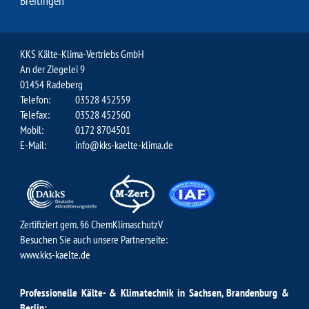
Breitingen
KKS Kälte-Klima-Vertriebs GmbH
An der Ziegelei 9
01454 Radeberg
Telefon:
03528 452559
Telefax:
03528 452560
Mobil:
0172 8704501
E-Mail:
info@kks-kaelte-klima.de
Zertifiziert gem. §6 ChemKlimaschutzV
Besuchen Sie auch unsere Partnerseite:
www.kks-kaelte.de
Professionelle Kälte- & Klimatechnik in Sachsen, Brandenburg &
Berlin: