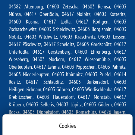
04582 Altenburg, 04600 Zetzscha, 04603 Remsa, 04603
Münsa, 04617 Oberlödla, 04617 Molbitz, 04603 Kotteritz,
04600 Kosma, 04617 Lödla, 04617 Rödigen, 04603
Zschaschelwitz, 04603 Schelchwitz, 04603 Borgishain, 04603
Nobitz, 04603 Wilchwitz, 04603 Kraschwitz, 04603 Lossen,
04617 Pöschwitz, 04617 Schelditz, 04603 Gardschütz, 04617
Unterlödla, 04617 Gerstenberg, 04600 Ehrenberg, 04617
Wieseberg, 04603 Mockern, 04617 Wiesenmühle, 04603
Oberleupten, 04617 Lehma, 04603 Pöppschen, 04603 Pähnitz,
04603 Niederleupten, 04603 Kaimnitz, 04603 Priefel, 04614
Rositz, 04617 Schlauditz, 04603 Burkersdorf, 04603
Heiligenleichnam, 04603 Göhren, 04603 Windischleuba, 04617
Krebitzschen, 04603 Hauersdorf, 04617 Monstab, 04617
Kröbern, 04603 Selleris, 04603 Löpitz, 04603 Gödern, 04603
Bocka, 04603 Dippelsdorf, 04603 Romschütz, 04626 Jauern,
04603 Lehndorf, 04610 Waltersdorf, 04603 Klausa, 04603
Cookies
Saara, 04617 Plottendorf, 04617 Treben, 04617 Primmelwitz,
04617 Trebanz, 04617 Tegkwitz, 04603 Gleina, 04626