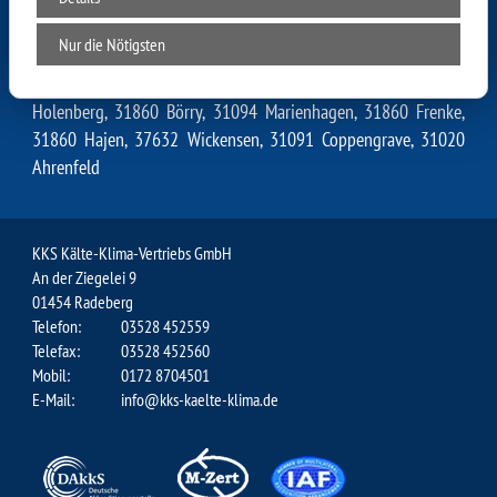
31860 Brockensen, 31020 Salzhemmendorf, 37630
Eschershausen, 37632 Ith, 37619 Daspe, 37619 Brökeln, 37619
Nur die Nötigsten
Rühle, 31860 Bessinghausen, 37632 Holzen, 37619 Hohe,
31089 Duingen, 37619 Pegestorf, 31020 Stadt Elze, 37642
Holenberg, 31860 Börry, 31094 Marienhagen, 31860 Frenke,
31860 Hajen, 37632 Wickensen, 31091 Coppengrave, 31020
Ahrenfeld
KKS Kälte-Klima-Vertriebs GmbH
An der Ziegelei 9
01454 Radeberg
Telefon:
03528 452559
Telefax:
03528 452560
Mobil:
0172 8704501
E-Mail:
info@kks-kaelte-klima.de