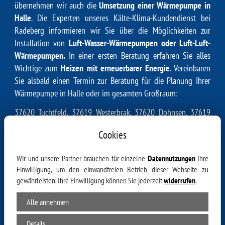
übernehmen wir auch die
Umsetzung einer Wärmepumpe in
Halle
. Die Experten unseres
Kälte-Klima-Kundendienst bei
Radeberg
informieren wir Sie über die Möglichkeiten zur
Installation von
Luft-Wasser-Wärmepumpen oder Luft-Luft-
Wärmepumpen.
In einer ersten Beratung erfahren Sie alles
Wichtige zum
Heizen mit erneuerbarer Energie
. Vereinbaren
Sie alsbald einen Termin zur Beratung für die Planung Ihrer
Wärmepumpe in Halle oder im gesamten Großraum:
37620 Tuchtfeld, 37619 Westerbrak, 37620 Dohnsen, 37619
Kirchbrak, 37619 Linse, 37633 Dielmissen, 37620 Wegensen,
Cookies
37620 Kreipke, 37619 Osterbrak, 31020 Wallensen, 37619
Bodenwerder, 37619 Kemnade, 37619 Buchhagen, 37620
Wir und unsere Partner brauchen für einzelne
Datennutzungen
Ihre
Bremke, 37619 Breitenkamp, 31020 Ockensen, 37619
Einwilligung, um den einwandfreien Betrieb dieser Webseite zu
Heinrichshagen, 31089 Fölziehausen, 31089 Capellenhagen,
gewährleisten. Ihre Einwilligung können Sie jederzeit
widerrufen
.
37635 Lüerdissen, 31020 Thüste, 37635 Oelkassen, 37619
Heyen, 31860 Esperde, 37632 Scharfoldendorf, 31020
Alle annehmen
Levedagsen, 31863 Harderode, 31096 Weenzen, 37622 Hehlen,
Details