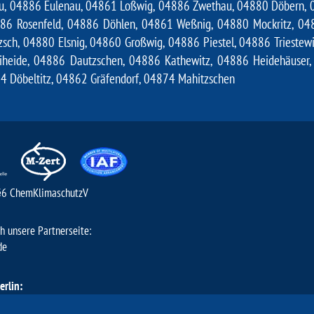
u, 04886 Eulenau, 04861 Loßwig, 04886 Zwethau, 04880 Döbern, 04
86 Rosenfeld, 04886 Döhlen, 04861 Weßnig, 04880 Mockritz, 048
zsch, 04880 Elsnig, 04860 Großwig, 04886 Piestel, 04886 Trieste
iheide, 04886 Dautzschen, 04886 Kathewitz, 04886 Heidehäuser,
 Döbeltitz, 04862 Gräfendorf, 04874 Mahitzschen
. §6 ChemKlimaschutzV
h unsere Partnerseite:
de
erlin:
twasser- & Kühlsysteme Chemnitz
Cottbus
Sonderanlagenbau & Prüfs