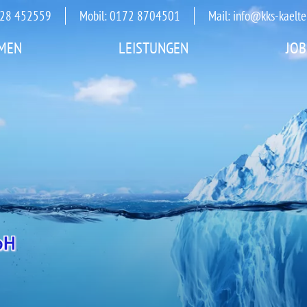
3528 452559
Mobil: 0172 8704501
Mail:
info@kks-kaelte
MEN
LEISTUNGEN
JOB