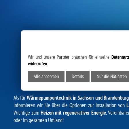
Wir und unsere Partner brauchen für einzelne
Datennut
widerrufen
.
Alle annehmen
Details
Nur die Nötigsten
INSTALLATION & WA
Als für
Wärmepumpentechnik in Sachsen und Brandenburg
informieren wir Sie über die Optionen zur Installation von
L
Wichtige zum
Heizen mit regenerativer Energie
. Vereinbar
oder im gesamten Umland: