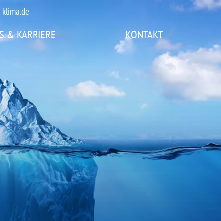
-klima.de
S & KARRIERE
KONTAKT