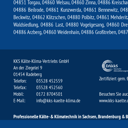
04851 Torgau, 04860 Welsau, 04860 Zinna, 04886 Kreischa
04886 Beilrode, 04861 Kunzwerda, 04861 Bennewitz, 048
Beckwitz, 04862 Klitzschen, 04880 Polbitz, 04861 Mehderit
Waldsiedlung, 04886 Last, 04880 Vogelgesang, 04860 Dre
04886 Arzberg, 04860 Weidenhain, 04886 Großtreben, 04874
KKS Kälte-Klima-Vertriebs GmbH
An der Ziegelei 9
01454 Radeberg
Zertifiziert gem
Telefon:
03528 452559
Telefax:
03528 452560
Mobil:
0172 8704501
Besuchen Sie auc
E-Mail:
info@kks-kaelte-klima.de
www.kks-kaelte.
Professionelle Kälte- & Klimatechnik in Sachsen, Brandenburg & B
Klimasysteme & Klimatechnik Dresden
Leipzig Kälteanlagen
,
Kal