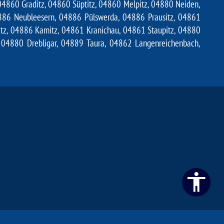
860 Graditz, 04860 Süptitz, 04860 Melpitz, 04880 Neiden,
86 Neubleesern, 04886 Pülswerda, 04886 Prausitz, 04861
witz, 04886 Kamitz, 04861 Kranichau, 04861 Staupitz, 04880
 04880 Drebligar, 04889 Taura, 04862 Langenreichenbach,
tände Bautzen
Halle (Saale)
Luft-Wasser-Wärmepumpen Berlin