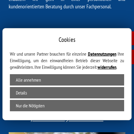
kundenorientierten Beratung durch unser Fachpersonal.
Auf Jobsuche ...
Cookies
Wir und unsere Partner brauchen für einzelne
Datennutzungen
Ihre
... in Sachsen?
Einwilligung, um den einwandfreien Betrieb dieser Webseite zu
gewährleisten. Ihre Einwilligung können Sie jederzeit
widerrufen
.
Alle annehmen
Wir haben sie!
Details
Stellenangebote für Kälteanlagenbauer,
Kältetechniker oder Klimatechniker bei Dresden!
Nur die Nötigsten
jetzt Stellenangebote ansehen