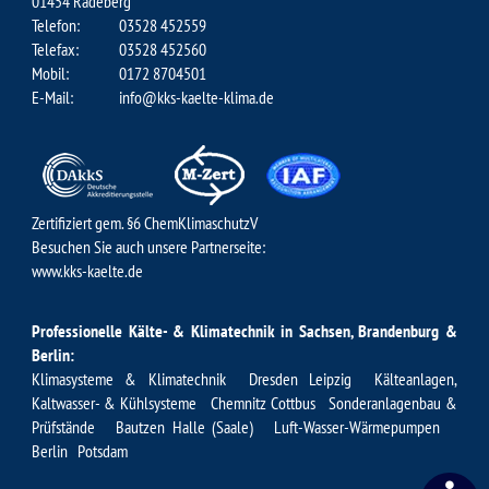
01454 Radeberg
Telefon:
03528 452559
Telefax:
03528 452560
Mobil:
0172 8704501
E-Mail:
info@kks-kaelte-klima.de
Zertifiziert gem. §6 ChemKlimaschutzV
Besuchen Sie auch unsere Partnerseite:
www.kks-kaelte.de
Professionelle Kälte- & Klimatechnik in Sachsen, Brandenburg &
Berlin:
Klimasysteme & Klimatechnik Dresden
Leipzig Kälteanlagen
,
Kaltwasser- & Kühlsysteme Chemnitz
Cottbus
Sonderanlagenbau &
Prüfstände Bautzen
Halle (Saale)
Luft-Wasser-Wärmepumpen
Berlin
Potsdam