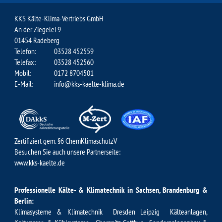
KKS Kälte-Klima-Vertriebs GmbH
An der Ziegelei 9
01454 Radeberg
Telefon:
03528 452559
Telefax:
03528 452560
Mobil:
0172 8704501
E-Mail:
info@kks-kaelte-klima.de
Zertifiziert gem. §6 ChemKlimaschutzV
Besuchen Sie auch unsere Partnerseite:
www.kks-kaelte.de
Professionelle Kälte- & Klimatechnik in Sachsen, Brandenburg &
Berlin:
Klimasysteme & Klimatechnik Dresden
Leipzig Kälteanlagen
,