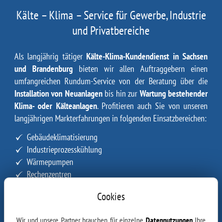
Kälte – Klima – Service für Gewerbe, Industrie
und Privatbereiche
Als langjährig tätiger
Kälte-Klima-Kundendienst in Sachsen
und Brandenburg
bieten wir allen Auftraggebern einen
umfangreichen Rundum-Service von der Beratung über die
Installation von Neuanlagen
bis hin zur
Wartung bestehender
Klima- oder Kälteanlagen
. Profitieren auch Sie von unseren
langjährigen Markterfahrungen in folgenden Einsatzbereichen:
Gebäudeklimatisierung
Industrieprozesskühlung
Wärmepumpen
Rechenzentren
EDV-Zentralen
Cookies
Sonderanlagen
Als Fachbetrieb für Klimatechnik und Kältetechnik sind wir
Wir und unsere Partner brauchen für einzelne
Datennutzungen
Ihre