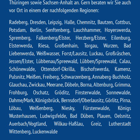
Thüringen sowie Sachsen-Anhalt an. Gern beraten wir Sie auch
vor Ort in einem der nachfolgenden Regionen:
Radeberg
,
Dresden
,
Leipzig
,
Halle
,
Chemnitz
,
Bautzen
,
Cottbus
,
Potsdam
,
Berlin
,
Senftenberg
,
Lauchhammer
,
Hoyerswerda
,
Spremberg
,
Falkenberg/Elster
, Herzberg/Elster,
Eilenburg
,
Elsterwerda
,
Riesa
,
Großenhain
,
Torgau
,
Wurzen
,
Bad
Liebenwerda
,
Weißwasser
,
Forst/Lausitz
,
Luckau
,
Großräschen
,
Jessen/Elster
,
Lübbenau/Spreewald
,
Lübben/Spreewald
,
Calau
,
Schönewalde
,
Ottendorf-Okrilla
,
Bischofswerda
,
Kamenz
,
Pulsnitz
,
Meißen
,
Freiberg
,
Schwarzenberg
,
Annaberg-Buchholz
,
Glauchau
,
Zwickau
,
Meerane
,
Döbeln
,
Borna
,
Altenburg
,
Grimma
,
Frohburg
,
Oschatz
,
Gröditz
,
Finsterwalde
,
Sonnewalde
,
Dahme/Mark
,
Königsbrück
,
Bernsdorf/Oberlausitz
,
Görlitz
,
Pirna
,
Löbau
,
Weißenberg
,
Niesky
,
Fürstenwalde
,
Königs
Wusterhausen
,
Ludwigsfelde
,
Bad Düben
,
Plauen
,
Oelsnitz
,
Auerbach/Vogtland
,
Wilkau-Haßlau
,
Greiz
,
Lutherstadt
Wittenberg
,
Luckenwalde