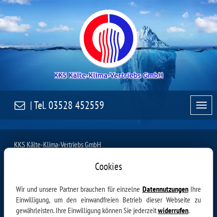
| Tel.
03528 452559
KKS Kälte-Klima-Vertriebs GmbH
An der Ziegelei 9
Cookies
01454 Radeberg
Telefon:
03528 452559
Telefax:
03528 452560
Wir und unsere Partner brauchen für einzelne
Datennutzungen
Ihre
Mobil:
0172 8704501
Einwilligung, um den einwandfreien Betrieb dieser Webseite zu
E-Mail:
info@kks-kaelte-klima.de
gewährleisten. Ihre Einwilligung können Sie jederzeit
widerrufen
.