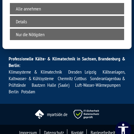
Alle annehmen
Details
Zertifiziert gem. §6 ChemKlimaschutzV
Nur die Nötigsten
Besuchen Sie auch unsere Partnerseite:
www.kks-kaelte.de
Professionelle Kälte- & Klimatechnik in Sachsen, Brandenburg &
Berlin:
Klimasysteme & Klimatechnik Dresden
Leipzig Kälteanlagen
,
Kaltwasser- & Kühlsysteme Chemnitz
Cottbus
Sonderanlagenbau &
Prüfstände Bautzen
Halle (Saale)
Luft-Wasser-Wärmepumpen
Berlin
Potsdam
myartside.de
Impressum
Datenschutz
Kontakt
Barrierefreiheit