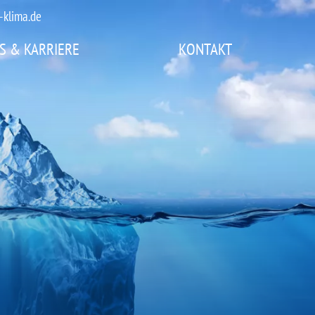
-klima.de
S & KARRIERE
KONTAKT