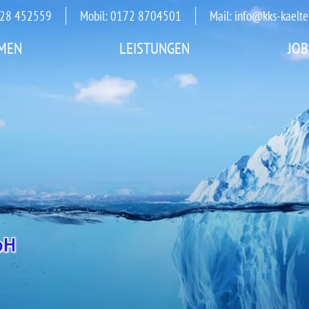
3528 452559
Mobil: 0172 8704501
Mail:
info@kks-kaelte
MEN
LEISTUNGEN
JOB