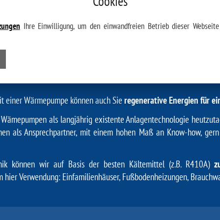
Cookies
zungen
Ihre Einwilligung, um den einwandfreien Betrieb dieser Webseite 
EN – HEIZEN MIT ERNEUERBAR
 dank Luft-Luft-Wärmepumpe und Luft-Was
 Mit einer Wärmepumpe können auch Sie
regenerative Energien für ei
 Wämepumpen als langjährig existente Anlagentechnologie heutzutage i
nen als Ansprechpartner, mit einem hohen Maß an Know-how, gern
hnik können wir auf Basis der besten Kältemittel (z.B. R410A)
z
hier Verwendung: Einfamilienhäuser, Fußbodenheizungen, Brauchwas