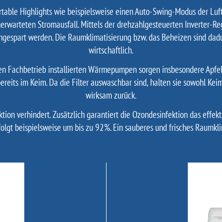
table Highlights wie beispielsweise einen Auto-Swing-Modus der Luftle
rwarteten Stromausfall. Mittels der drehzahlgesteuerten Inverter-Re
espart werden. Die Raumklimatisierung bzw. das Beheizen sind dadurc
wirtschaftlich.
nseren Fachbetrieb installierten Wärmepumpen sorgen insbesondere Apfel
eits im Keim. Da die Filter auswaschbar sind, halten sie sowohl Keim
wirksam zurück.
tion verhindert. Zusätzlich garantiert die Ozondesinfektion das effek
gt beispielsweise um bis zu 92%. Ein sauberes und frisches Raumklim